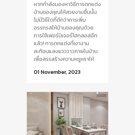
หากกำลังมองหาวิธีการตกแต่ง
บ้านของคุณให้สวยงามขึ้นนั้น
ไม่มีวิธีใดที่ดีกว่าการเพิ่ม
อรรถรสให้บ้านของคุณด้วย
การใช้เฟอร์นิเจอร์ไฮกลอสอีก
แล้ว! การตกแต่งที่เงางาม
สะท้อนแสงแวววาวภายในบ้าน
เพื่อสรรสร้างความหรูหราให้
เพิ่มมากยิ่งขึ้น รวมถึง
01 November, 2023
คุณสมบัติที่ทนทานอีกทั้งง่าย
ต่อการทำความสะอาดของวัสดุ
ไฮกลอส ทำให้บ้านของคุณมี
ความโดดเด่นมากกว่าเดิม
บทความในครั้งนี้...