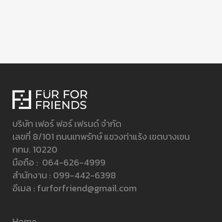
บริษัท เฟอร์ ฟอร์ เฟรนด์ จำกัด
เลขที่ 8/101 ถนนเทพรักษ์ แขวงท่าแร้ง เขตบางเขน
กทม. 10220
มือถือ :
064-626-4999
สำนักงาน :
099-442-6398
อีเมล :
furforfriend@gmail.com
Home