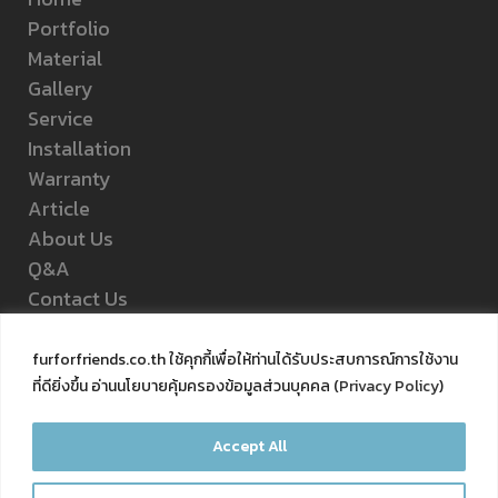
Portfolio
Material
Gallery
Service
Installation
Warranty
Article
About Us
Q&A
Contact Us
Privacy Policy
furforfriends.co.th ใช้คุกกี้เพื่อให้ท่านได้รับประสบการณ์การใช้งาน
ที่ดียิ่งขึ้น อ่านนโยบายคุ้มครองข้อมูลส่วนบุคคล (
Privacy Policy
)
FOLLOW US
Accept All