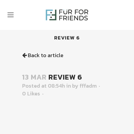
REVIEW 6
Back to article
13 MAR
REVIEW 6
Posted at 08:54h
in
by
fffadm
0
Likes