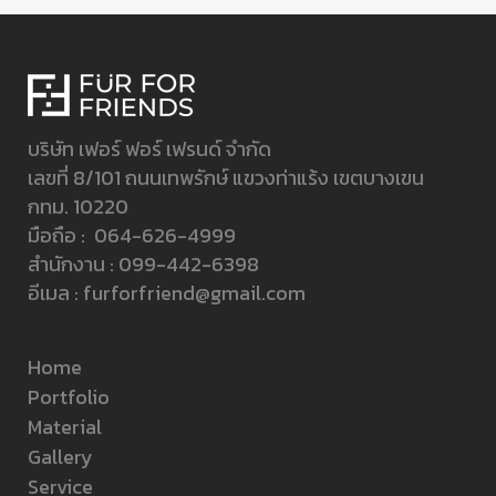
บริษัท เฟอร์ ฟอร์ เฟรนด์ จำกัด
เลขที่ 8/101 ถนนเทพรักษ์ แขวงท่าแร้ง เขตบางเขน
กทม. 10220
มือถือ :
064-626-4999
สำนักงาน :
099-442-6398
อีเมล :
furforfriend@gmail.com
Home
Portfolio
Material
Gallery
Service