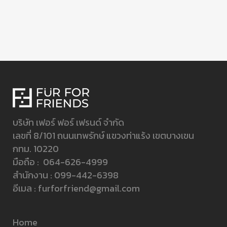
บริษัท เฟอร์ ฟอร์ เฟรนด์ จำกัด
เลขที่ 8/101 ถนนเทพรักษ์ แขวงท่าแร้ง เขตบางเขน
กทม. 10220
มือถือ :
064-626-4999
สำนักงาน :
099-442-6398
อีเมล :
furforfriend@gmail.com
Home