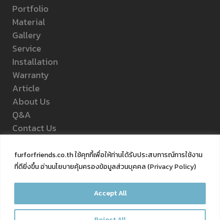
Portfolio
Material
Gallery
Service
Installation
Warranty
Article
About Us
Q&A
Contact Us
Privacy Policy
furforfriends.co.th ใช้คุกกี้เพื่อให้ท่านได้รับประสบการณ์การใช้งาน
ที่ดียิ่งขึ้น อ่านนโยบายคุ้มครองข้อมูลส่วนบุคคล (
Privacy Policy
)
FOLLOW US
Accept All
Reject All