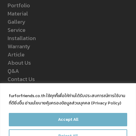
Portfolio
Material
Gallery
Service
Installation
Warranty
Article
About Us
Q&A
Contact Us
Privacy Policy
furforfriends.co.th ใช้คุกกี้เพื่อให้ท่านได้รับประสบการณ์การใช้งาน
ที่ดียิ่งขึ้น อ่านนโยบายคุ้มครองข้อมูลส่วนบุคคล (
Privacy Policy
)
FOLLOW US
Accept All
Reject All