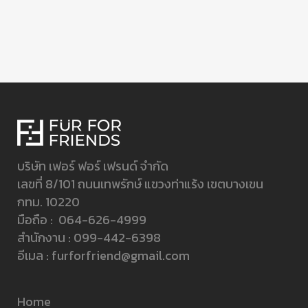
บริษัท เฟอร์ ฟอร์ เฟรนด์ จำกัด
เลขที่ 8/101 ถนนเทพรักษ์ แขวงท่าแร้ง เขตบางเขน
กทม. 10220
มือถือ :
064-626-4999
สำนักงาน :
099-442-6398
อีเมล :
furforfriend@gmail.com
Home