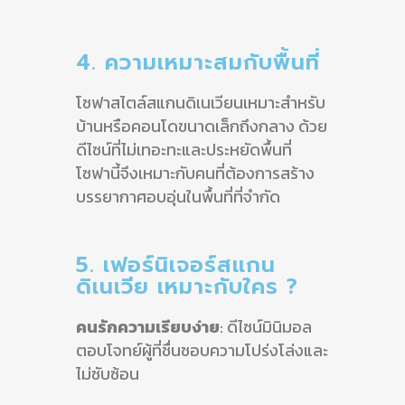
4. ความเหมาะสมกับพื้นที่
โซฟาสไตล์สแกนดิเนเวียนเหมาะสำหรับ
บ้านหรือคอนโดขนาดเล็กถึงกลาง ด้วย
ดีไซน์ที่ไม่เทอะทะและประหยัดพื้นที่
โซฟานี้จึงเหมาะกับคนที่ต้องการสร้าง
บรรยากาศอบอุ่นในพื้นที่ที่จำกัด
5. เฟอร์นิเจอร์สแกน
ดิเนเวีย เหมาะกับใคร ?
คนรักความเรียบง่าย
: ดีไซน์มินิมอล
ตอบโจทย์ผู้ที่ชื่นชอบความโปร่งโล่งและ
ไม่ซับซ้อน