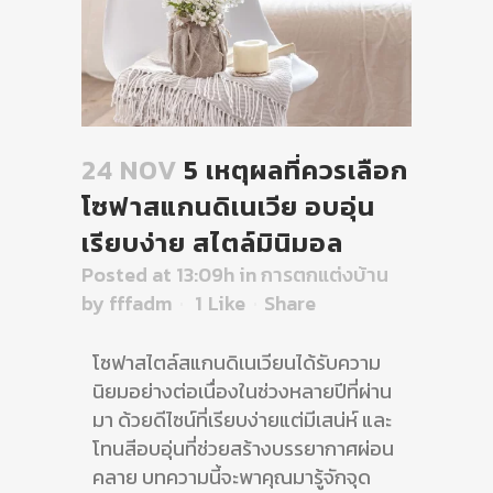
24 NOV
5 เหตุผลที่ควรเลือก
โซฟาสแกนดิเนเวีย อบอุ่น
เรียบง่าย สไตล์มินิมอล
Posted at 13:09h
in
การตกแต่งบ้าน
by
fffadm
1
Like
Share
โซฟาสไตล์สแกนดิเนเวียนได้รับความ
นิยมอย่างต่อเนื่องในช่วงหลายปีที่ผ่าน
มา ด้วยดีไซน์ที่เรียบง่ายแต่มีเสน่ห์ และ
โทนสีอบอุ่นที่ช่วยสร้างบรรยากาศผ่อน
คลาย บทความนี้จะพาคุณมารู้จักจุด