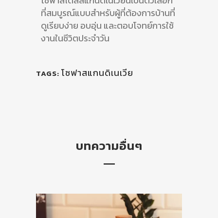
โซฟาสไตล์สแกนดิเนเวียนเป็นตัวเลือก
ที่สมบูรณ์แบบสำหรับผู้ที่ต้องการบ้านที่
ดูเรียบง่าย อบอุ่น และตอบโจทย์การใช้
งานในชีวิตประจำวัน
โซฟาสแกนดิเนเวีย
TAGS:
บทความอื่นๆ