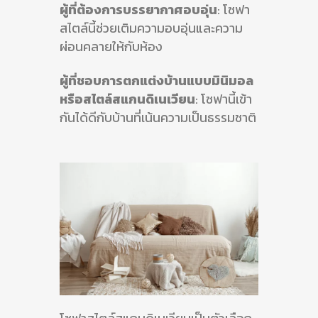
ผู้ที่ต้องการบรรยากาศอบอุ่น
: โซฟา
สไตล์นี้ช่วยเติมความอบอุ่นและความ
ผ่อนคลายให้กับห้อง
ผู้ที่ชอบการตกแต่งบ้านแบบมินิมอล
หรือสไตล์สแกนดิเนเวียน
: โซฟานี้เข้า
กันได้ดีกับบ้านที่เน้นความเป็นธรรมชาติ