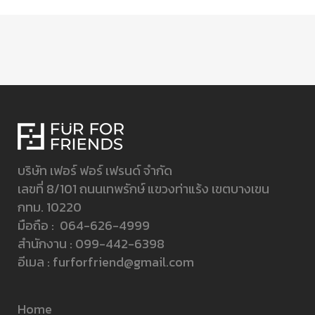
บริษัท เฟอร์ ฟอร์ เฟรนด์ จำกัด
เลขที่ 8/101 ถนนเทพรักษ์ แขวงท่าแร้ง เขตบางเขน
กทม. 10220
มือถือ :
064-626-4999
สำนักงาน :
099-442-6398
อีเมล :
furforfriend@gmail.com
Home