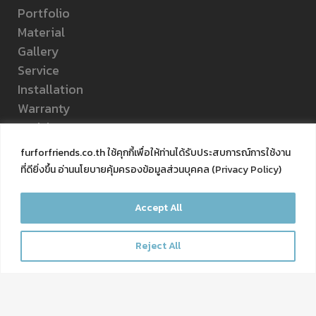
Portfolio
Material
Gallery
Service
Installation
Warranty
Article
About Us
furforfriends.co.th ใช้คุกกี้เพื่อให้ท่านได้รับประสบการณ์การใช้งาน
Q&A
ที่ดียิ่งขึ้น อ่านนโยบายคุ้มครองข้อมูลส่วนบุคคล (
Privacy Policy
)
Contact Us
Privacy Policy
Accept All
FOLLOW US
Reject All