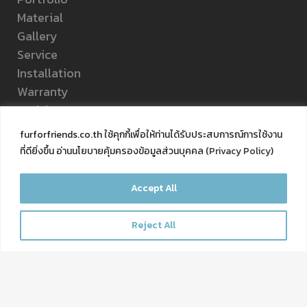
Material
Gallery
Service
Installation
Warranty
Article
About Us
furforfriends.co.th ใช้คุกกี้เพื่อให้ท่านได้รับประสบการณ์การใช้งาน
Q&A
ที่ดียิ่งขึ้น อ่านนโยบายคุ้มครองข้อมูลส่วนบุคคล (
Privacy Policy
)
Contact Us
Privacy Policy
Accept All
FOLLOW US
Reject All