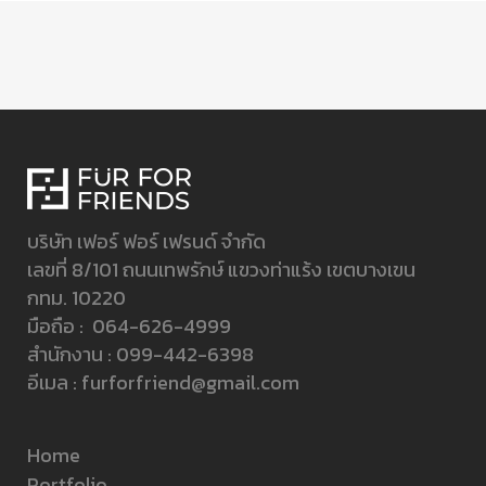
บริษัท เฟอร์ ฟอร์ เฟรนด์ จำกัด
เลขที่ 8/101 ถนนเทพรักษ์ แขวงท่าแร้ง เขตบางเขน
กทม. 10220
มือถือ :
064-626-4999
สำนักงาน :
099-442-6398
อีเมล :
furforfriend@gmail.com
Home
Portfolio