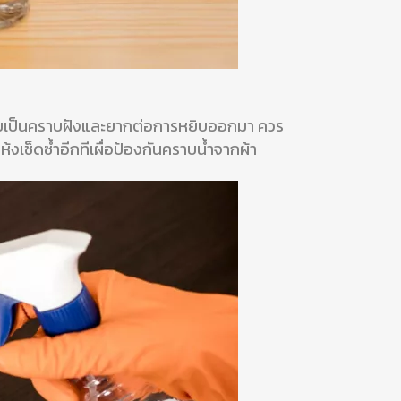
กลายเป็นคราบฝังและยากต่อการหยิบออกมา ควร
ห้งเช็ดซ้ำอีกทีเผื่อป้องกันคราบน้ำจากผ้า