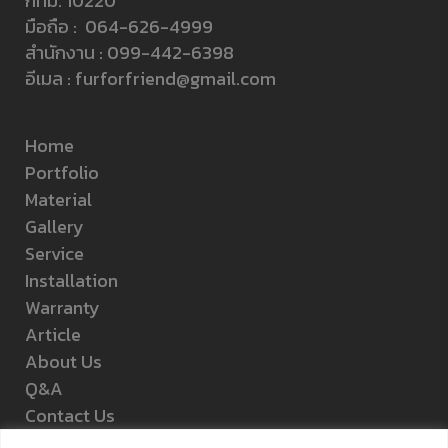
กทม. 10220
มือถือ :
064-626-4999
สำนักงาน :
099-442-6398
อีเมล :
furforfriend@gmail.com
Home
Portfolio
Material
Gallery
Service
Installation
Warranty
Article
About Us
Q&A
Contact Us
Privacy Policy