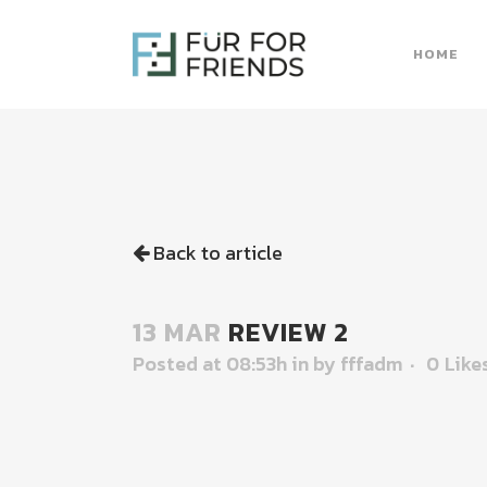
HOME
Back to article
13 MAR
REVIEW 2
Posted at 08:53h
in
by
fffadm
0
Like