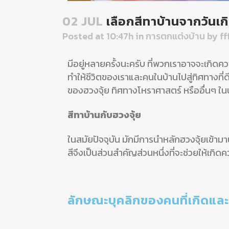
02 JUL
เลือกสีทาบ้านจากวันเกิ
Posted at 10:47h
in
การตกแต่งบ้าน
by
f
มีอยู่หลายครั้งนะครับ ที่พวกเราอาจจะเกิดความ
ทำให้ชีวิตของเราและคนในบ้านไปสู่ทิศทางที่ดี
ของฮวงจุ้ย ทิศทางโหราศาสตร์ หรืออื่นๆ ในบท
สีทาบ้านกับฮวงจุ้ย
ในสมัยปัจจุบัน มักมีการนำหลักฮวงจุ้ยเข้ามา
สีจึงเป็นส่วนสำคัญส่วนหนึ่งที่จะช่วยให้เกิ
ลักษณะบุคลิกของคนที่เกิดและส