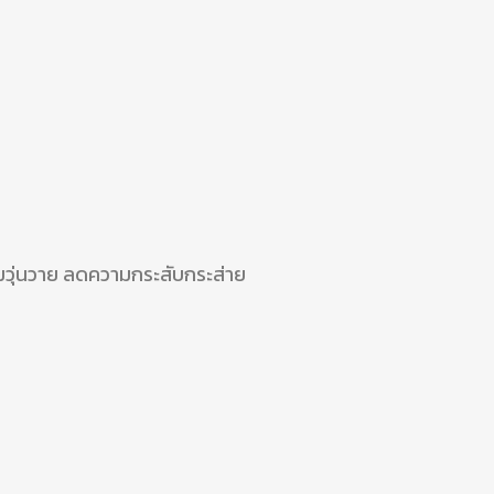
ด
วามวุ่นวาย ลดความกระสับกระส่าย
ด