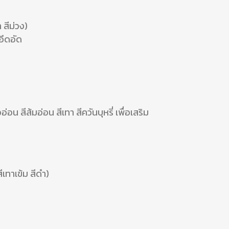
ำ สีม่วง)
มอึดอัด
น สีส้มอ่อน สีเทา สีควันบุหรี่ เพื่อเสริม
ีเทาเข้ม สีดำ)