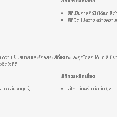
สีที่ควรหลีกเลี่ยง
สีที่เป็นกาลกิณี (ได้แก่ สีด
สีที่มืด ไม่สว่าง สร้างควา
ความเย็นสบาย และรักอิสระ สีที่เหมาะและถูกโฉลก ได้แก่ สีเขียวอ่อ
จิตใจที่ดี
สีที่ควรหลีกเลี่ยง
ีเทา สีควันบุหรี่)
สีโทนอึมครึม มืดทึบ (เช่น ส