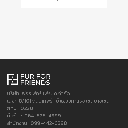
บริษัท เฟอร์ ฟอร์ เฟรนด์ จำกัด
เลขที่ 8/101 ถนนเทพรักษ์ แขวงท่าแร้ง เขตบางเขน
กทม. 10220
มือถือ :
064-626-4999
สำนักงาน :
099-442-6398