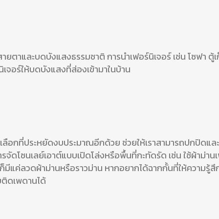
ทางสายตาและบดบังแสงธรรมชาติ
การนำเฟอร์นิเจอร์ เช่น โซฟา ตู
นิเจอร์ให้บดบังแสงที่ส่องเข้ามาในบ้าน
นตัวเลือกที่ประหยัดงบประมาณอีกด้วย
ช่วยให้เราสามารถปกปิดและกั
การจัดโซนเลย์เอาต์แบบเปิดโล่งหรือพื้นที่กะทัดรัด เช่น
ใช้ผ้าม่า
มีก็มีแค่ลวดผ้าม่านหรือราวม่าน
หากอยากได้ฉากกั้นที่ให้ความรู้
บติดเพดานได้