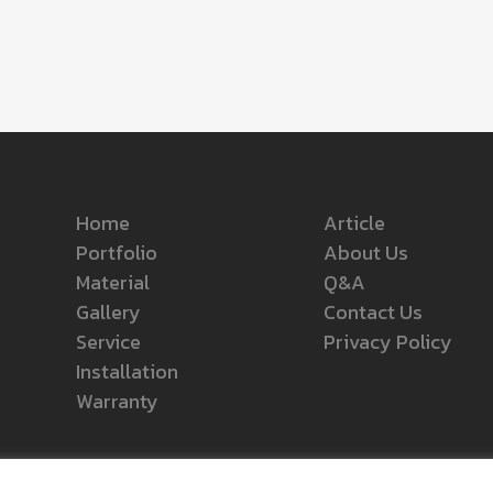
Home
Article
Portfolio
About Us
Material
Q&A
Gallery
Contact Us
Service
Privacy Policy
Installation
Warranty