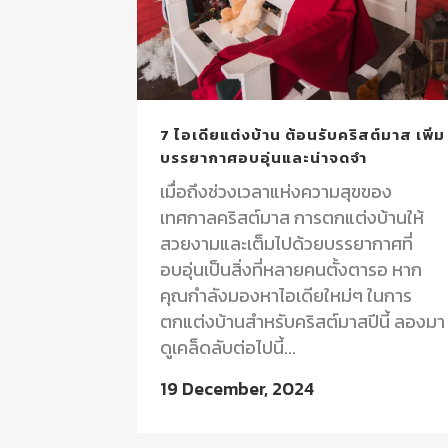
7 ไอเดียแต่งบ้าน ต้อนรับคริสต์มาส เพิ่ม
บรรยากาศอบอุ่นและน่าจดจำ
เมื่อถึงช่วงเวลาแห่งความสุขของ
เทศกาลคริสต์มาส การตกแต่งบ้านให้
สวยงามและเต็มไปด้วยบรรยากาศที่
อบอุ่นเป็นสิ่งที่หลายคนตั้งตารอ หาก
คุณกำลังมองหาไอเดียใหม่ๆ ในการ
ตกแต่งบ้านสำหรับคริสต์มาสปีนี้ ลองมา
ดูเคล็ดลับต่อไปนี้...
19 December, 2024