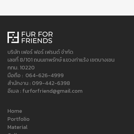
บริษัท เฟอร์ ฟอร์ เฟรนด์ จำกัด
เลขที่ 8/101 ถนนเทพรักษ์ แขวงท่าแร้ง เขตบางเขน
กทม. 10220
มือถือ :
064-626-4999
สำนักงาน :
099-442-6398
อีเมล :
furforfriend@gmail.com
Home
Portfolio
Material