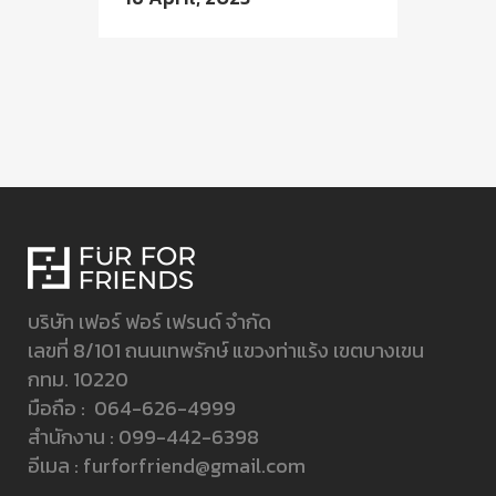
บริษัท เฟอร์ ฟอร์ เฟรนด์ จำกัด
เลขที่ 8/101 ถนนเทพรักษ์ แขวงท่าแร้ง เขตบางเขน
กทม. 10220
มือถือ :
064-626-4999
สำนักงาน :
099-442-6398
อีเมล :
furforfriend@gmail.com