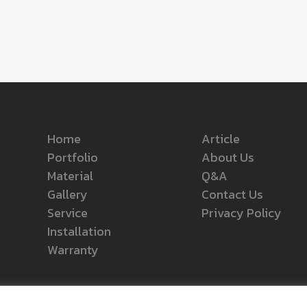
Home
Article
Portfolio
About Us
Material
Q&A
Gallery
Contact Us
Service
Privacy Policy
Installation
Warranty