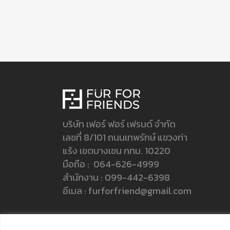
บริษัท เฟอร์ ฟอร์ เฟรนด์ จำกัด
เลขที่ 8/101 ถนนเทพรักษ์ แขวงท่า
แร้ง เขตบางเขน กทม. 10220
มือถือ :
064-626-4999
สำนักงาน :
099-442-6398
อีเมล :
furforfriend@gmail.com