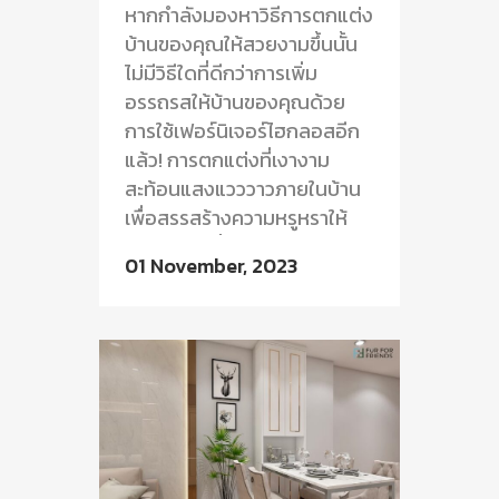
หากกำลังมองหาวิธีการตกแต่ง
บ้านของคุณให้สวยงามขึ้นนั้น
ไม่มีวิธีใดที่ดีกว่าการเพิ่ม
อรรถรสให้บ้านของคุณด้วย
การใช้เฟอร์นิเจอร์ไฮกลอสอีก
แล้ว! การตกแต่งที่เงางาม
สะท้อนแสงแวววาวภายในบ้าน
เพื่อสรรสร้างความหรูหราให้
เพิ่มมากยิ่งขึ้น รวมถึง
01 November, 2023
คุณสมบัติที่ทนทานอีกทั้งง่าย
ต่อการทำความสะอาดของวัสดุ
ไฮกลอส ทำให้บ้านของคุณมี
ความโดดเด่นมากกว่าเดิม
บทความในครั้งนี้...