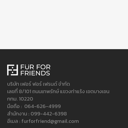
บริษัท เฟอร์ ฟอร์ เฟรนด์ จำกัด
เลขที่ 8/101 ถนนเทพรักษ์ แขวงท่าแร้ง เขตบางเขน
กทม. 10220
มือถือ :
064-626-4999
สำนักงาน :
099-442-6398
อีเมล :
furforfriend@gmail.com