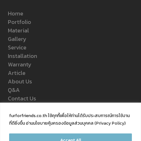
Home
Portfolio
Material
Gallery
Service
Installation
Warranty
Article
About Us
Q&A
Contact Us
Privacy Policy
furforfriends.co.th ใช้คุกกี้เพื่อให้ท่านได้รับประสบการณ์การใช้งาน
ที่ดียิ่งขึ้น อ่านนโยบายคุ้มครองข้อมูลส่วนบุคคล (
Privacy Policy
)
FOLLOW US
Accept All